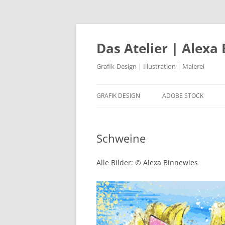
Das Atelier | Alexa
Grafik-Design | Illustration | Malerei
GRAFIK DESIGN
ADOBE STOCK
BÜNDNIS 90/DIE GRÜNEN
Schweine
LOGODESIGN
STADT REINBEK
Alle Bilder: © Alexa Binnewies
KLOSTER HUYSBURG
PRIDEBUS – REGENBOGENBUS
SPORTPARK RADBRUCH