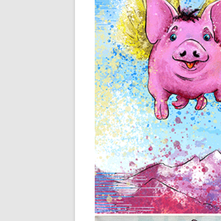
GESUNDHEITSHOLDING
LÜNEBURG
WENTORFER KULTURWOCHE
OXHOFT AUTHENTIC WINES
PERIODIKA