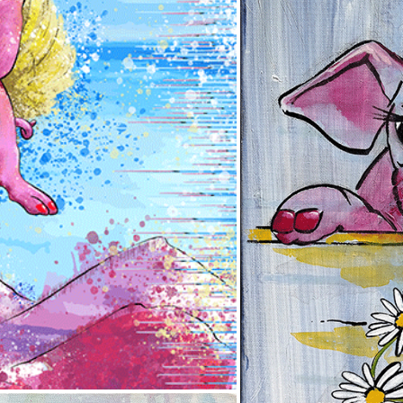
TIERE
QUIETSCH
BÜHNENBILD DON QUIJOTE
VERSCHIEDENES
ANIMALISCHES
TRÄUMENDER BÄR
LEUCHTTÜRME
WEIHNACHTEN
DON QUIJOTE
ZWERGE
OLDTIMER