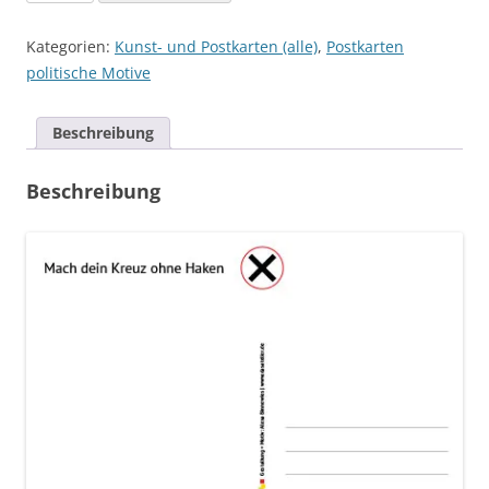
Motiv:
"Demo
Kategorien:
Kunst- und Postkarten (alle)
,
Postkarten
–
politische Motive
Nie
wieder
Beschreibung
ist
jetzt"
Beschreibung
–
Regenbogen,
Rückseitentext:
"Mach
dein
Kreuz
ohne
Haken"
Menge