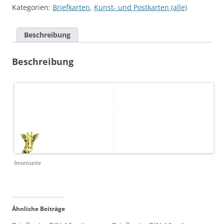
A6
Kategorien:
Briefkarten
,
Kunst- und Postkarten (alle)
mit
Umschlag,
Beschreibung
Motiv:
"Giraffe"
Beschreibung
Menge
Innenseite
Ähnliche Beiträge