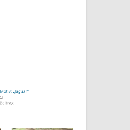
 Motiv: „Jaguar“
23
Beitrag