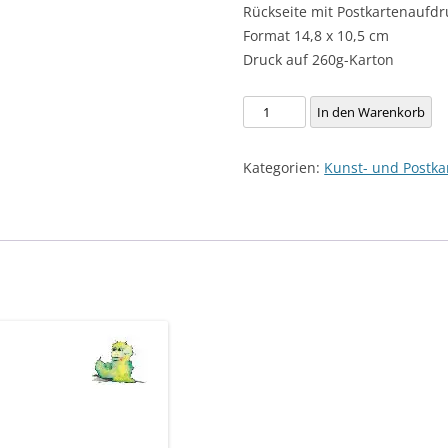
Rückseite mit Postkartenaufdr
TIERE
QUIETSCH
BÜHNENBILD DON QUIJOTE
Format 14,8 x 10,5 cm
VERSCHIEDENES
ANIMALISCHES
TRÄUMENDER BÄR
Druck auf 260g-Karton
LEUCHTTÜRME
WEIHNACHTEN
Postkarte,
In den Warenkorb
Motiv:
DON QUIJOTE
"Dachs
Kategorien:
Kunst- und Postkar
und
ZWERGE
Igel"
OLDTIMER
Menge