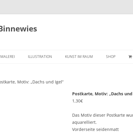
 Binnewies
Zum
Inhalt
MALEREI
ILLUSTRATION
KUNST IM RAUM
SHOP
springen
INSEKTEN
FEUERWEHRLEUTE
INSTALLATION „TRENNUNG“
ostkarte, Motiv: „Dachs und Igel“
STRUKTUREN
BEN BIBER
PARADE DER GESTOHLENEN
TRÄUME
Postkarte, Motiv: „Dachs und 
UMWELT, GESELLSCHAFT UND
KINDERLIEDER-CD „FLIEGEN“
1,30
€
TIERLEID
DER LUSTGARTEN
JUGENDBUCHILLUSTRATION „LUKI
SEESTÜCKE
LUNA“
MOPSFIDELE KÖTERKUNST
Das Motiv dieser Postkarte wurd
aquarelliert.
SCHWEINE
DAS ALPHABET DER TIERE
GIRAFFENKLASSE
Vorderseite seidenmatt