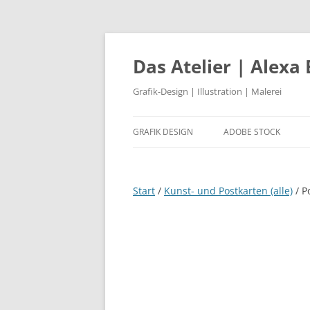
Das Atelier | Alexa
Grafik-Design | Illustration | Malerei
GRAFIK DESIGN
ADOBE STOCK
BÜNDNIS 90/DIE GRÜNEN
Start
LOGODESIGN
/
Kunst- und Postkarten (alle)
/ P
STADT REINBEK
KLOSTER HUYSBURG
PRIDEBUS – REGENBOGENBUS
SPORTPARK RADBRUCH