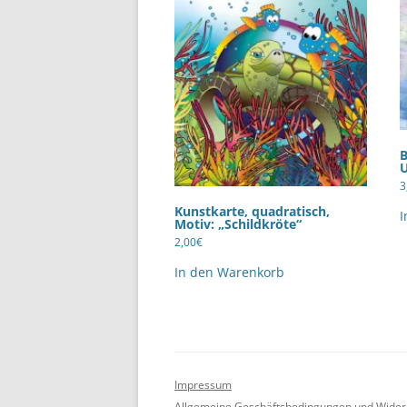
B
U
3
Kunstkarte, quadratisch,
I
Motiv: „Schildkröte“
2,00
€
In den Warenkorb
Impressum
Allgemeine Geschäftsbedingungen und Wider